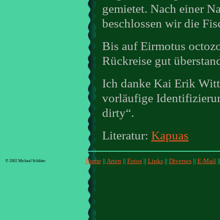
gemietet. Nach einer Na
beschlossen wir die Fi
Bis auf Eirmotus octozo
Rückreise gut überstan
Ich danke Kai Erik Witt
vorläufige Identifizier
dirty“.
Literatur:
Kapuas
Home
||
Arten
||
Fotos
||
Links
||
Diverses
||
E-Mail
|
© 2002 Michael Schlüter