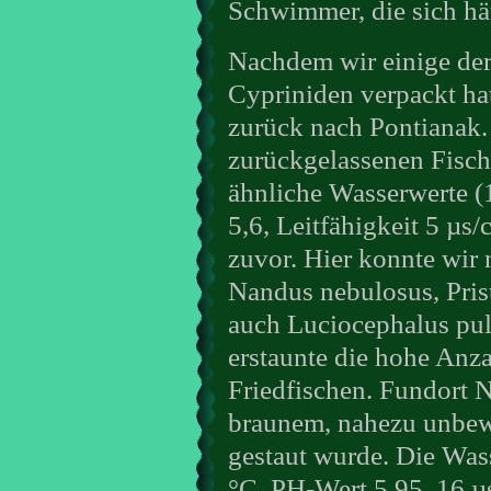
Schwimmer, die sich hä
Nachdem wir einige de
Cypriniden verpackt ha
zurück nach Pontianak.
zurückgelassenen Fische
ähnliche Wasserwerte (
5,6, Leitfähigkeit 5 µs
zuvor. Hier konnte wi
Nandus nebulosus, Pris
auch Luciocephalus pu
erstaunte die hohe Anz
Friedfischen. Fundort 
braunem, nahezu unbew
gestaut wurde. Die Was
°C, PH-Wert 5,95, 16 µ