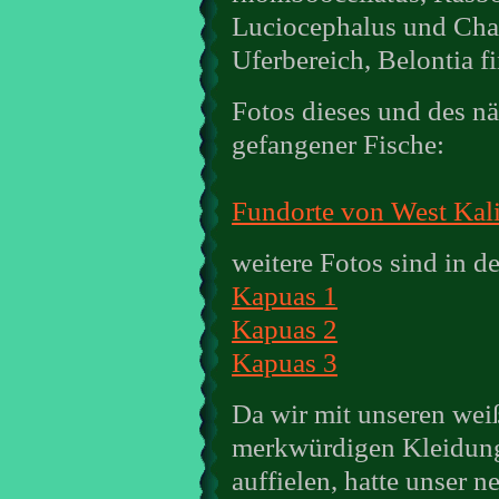
Luciocephalus und Cha
Uferbereich, Belontia f
Fotos dieses und des nä
gefangener Fische:
Fundorte von West Kal
weitere Fotos sind in d
Kapuas 1
Kapuas 2
Kapuas 3
Da wir mit unseren wei
merkwürdigen Kleidung
auffielen, hatte unser n