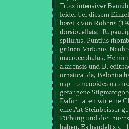
Trotz intensiver Bemüh
leider bei diesem Einzel
bereits von Roberts (1
dorsiocellata,
R. paucip
spilurus, Puntius rhomb
grünen Variante, Neoho
macrocephalus, Hemir
akarensis und B. edith
ornaticauda, Belontia h
osphromenoides osphro
gefangene Stigmatogobi
Dafür haben wir eine C
eine Art Steinbeisser g
Färbung und der intere
haben. Es handelt sich h