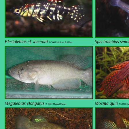
Plesiolebias
cf. lacerdai
Spectrolebias
semi
© 2002 Michael Schlüter
Megalebias elongatus
Moema quiii
© 2003 Maikel Meijer
© 2003 Ha