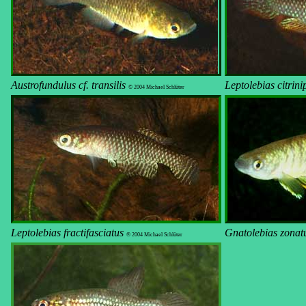
Austrofundulus cf. transilis
Leptolebias citrini
© 2004 Michael Schlüter
Leptolebias fractifasciatus
Gnatolebias zonat
© 2004 Michael Schlüter