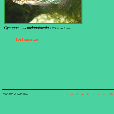
Cynopoecilus melanotaenia
© 2004 Michael Schlüter
Torfansätze
Home
||
Arten
||
Fotos
||
Links
||
Div
©2003-2005 Michael Schlüter