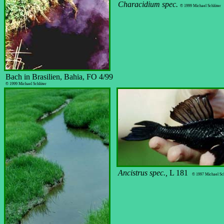
Characidium spec.
© 1999 Michael Schlüter
Bach in Brasilien, Bahia, FO 4/99
© 1999 Michael Schlüter
Ancistrus spec.,
L 181
© 1997 Michael Sc