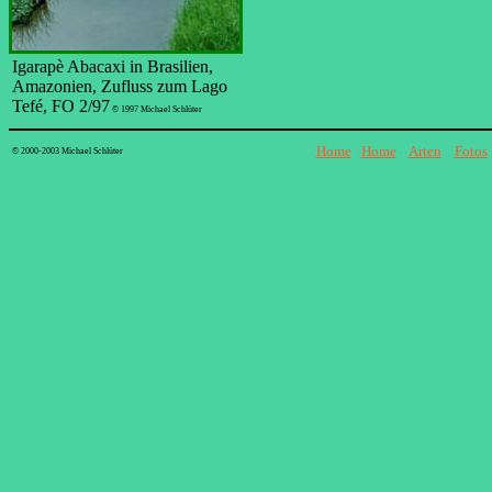
Igarapè Abacaxi in Brasilien,
Amazonien, Zufluss zum Lago
Tefé, FO 2/97
© 1997 Michael Schlüter
Home
||
Home
||
Arten
||
Fotos
© 2000-2003 Michael Schlüter